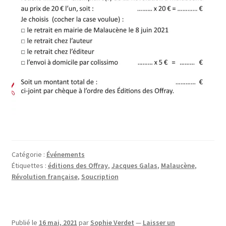
Catégorie :
Événements
Étiquettes :
éditions des Offray
,
Jacques Galas
,
Malaucène
,
Révolution française
,
Soucription
Publié le
16 mai, 2021
par
Sophie Verdet
—
Laisser un