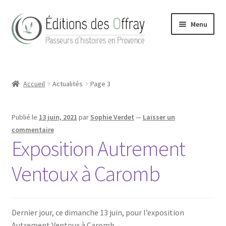
Aller
Aller
Menu
à
au
la
contenu
navigation
Accueil
Accueil
Actualités
Page 3
Actualités
Boutique
Publié le
13 juin, 2021
par
Sophie Verdet
—
Laisser un
commentaire
Conditions Générales de Vente
Exposition Autrement
Ventoux à Caromb
Contact
Hong Kong Homes (2022)
Dernier jour, ce dimanche 13 juin, pour l’exposition
La maison
Autrement Ventoux à Caromb,