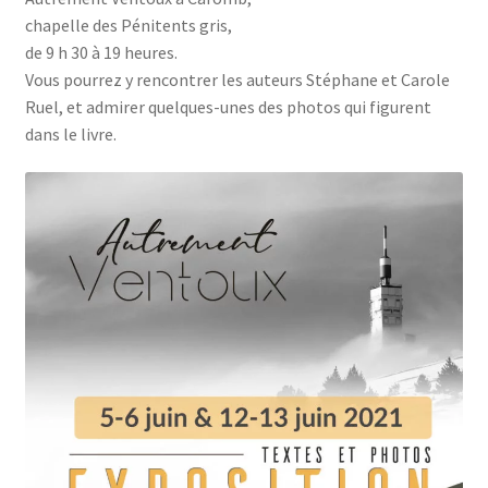
chapelle des Pénitents gris,
Les Auteurs
de 9 h 30 à 19 heures.
Vous pourrez y rencontrer les auteurs Stéphane et Carole
Mentions légales
Ruel, et admirer quelques-unes des photos qui figurent
dans le livre.
Mon compte
Nouvelles
Panier
Politique de confidentialité
Professionnels
Validation de la commande