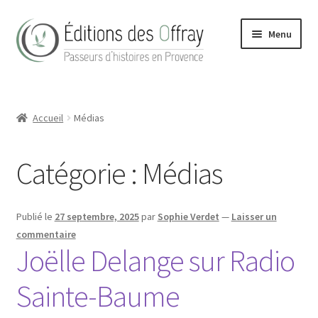
Aller
Aller
Menu
à
au
la
contenu
navigation
Accueil
Accueil
Médias
Actualités
Boutique
Catégorie :
Médias
Conditions Générales de Vente
Publié le
27 septembre, 2025
par
Sophie Verdet
—
Laisser un
Contact
commentaire
Joëlle Delange sur Radio
Hong Kong Homes (2022)
Sainte-Baume
La maison