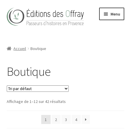
Aller
Aller
Menu
à
au
la
contenu
navigation
Accueil
Accueil
Boutique
Actualités
Boutique
Boutique
Conditions Générales de Vente
Contact
Affichage de 1–12 sur 42 résultats
Hong Kong Homes (2022)
1
2
3
4
La maison