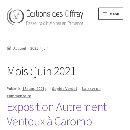
Aller
Aller
Menu
à
au
la
contenu
navigation
Accueil
Accueil
2021
juin
Actualités
Boutique
Mois :
juin 2021
Conditions Générales de Vente
Publié le
13 juin, 2021
par
Sophie Verdet
—
Laisser un
Contact
commentaire
Exposition Autrement
Hong Kong Homes (2022)
Ventoux à Caromb
La maison