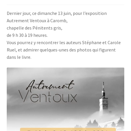
Les Auteurs
Dernier jour, ce dimanche 13 juin, pour l’exposition
Autrement Ventoux à Caromb,
Mentions légales
chapelle des Pénitents gris,
de 9 h 30 à 19 heures.
Vous pourrez y rencontrer les auteurs Stéphane et Carole
Mon compte
Ruel, et admirer quelques-unes des photos qui figurent
dans le livre.
Nouvelles
Panier
Politique de confidentialité
Professionnels
Validation de la commande