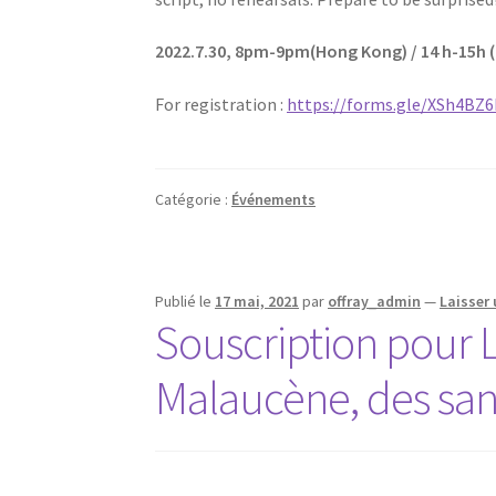
2022.7.30, 8pm-9pm(Hong Kong) /
14 h-15h 
For registration :
https://forms.gle/XSh4BZ
Catégorie :
Événements
Publié le
17 mai, 2021
par
offray_admin
—
Laisser
Souscription pour L
Malaucène, des san