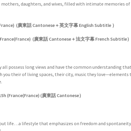
mothers, daughters, and wives, filled with intimate memories of
France)
(
廣東話
Cantonese
＋英文字幕
English Subtitle
）
(France
(France) (廣東話 Cantonese＋法文字幕 French Subtitle
ey all possess long views and have the common understanding that
h you their of living spaces, their city, music they love—elements 
e.
15h (France
(France) (廣東話 Cantonese）
l about life…a lifestyle that emphasizes on freedom and spontaneity
!