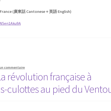
(France
(廣東話 Cantonese＋英語 English)
6N5en1Aku9A
 un commentaire
a révolution française à
s-culottes au pied du Vento