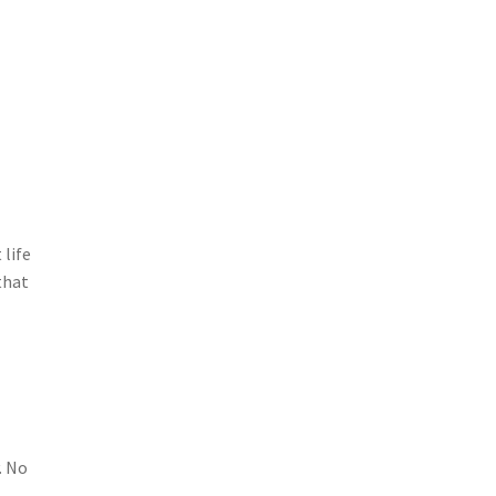
）
 life
that
. No