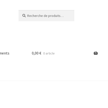
Recherche
Recherche
pour :
ments
0,00
€
0 article
 légales