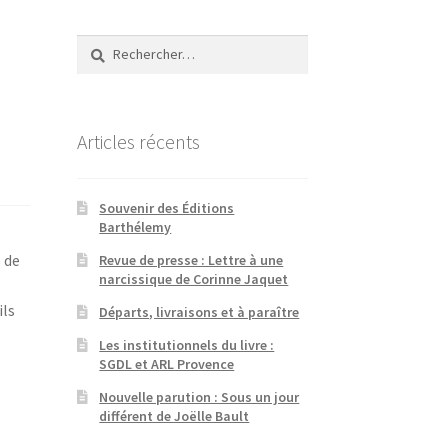
Rechercher :
Articles récents
Souvenir des Éditions
Barthélemy
 de
Revue de presse : Lettre à une
narcissique de Corinne Jaquet
ils
Départs, livraisons et à paraître
Les institutionnels du livre :
SGDL et ARL Provence
Nouvelle parution : Sous un jour
différent de Joëlle Bault