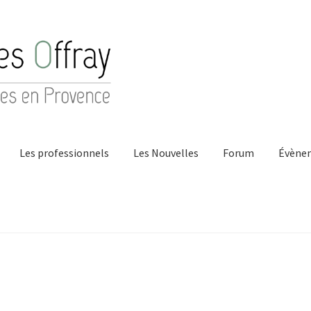
Les professionnels
Les Nouvelles
Forum
Évène
ontact
Hong Kong Homes (2022)
La maison
Les Auteurs
Mentions
Professionnels
Validation de la commande