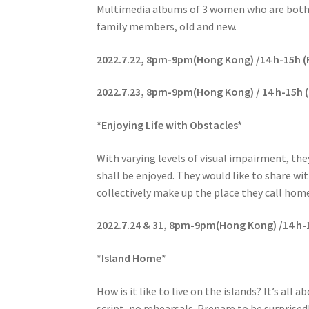
Multimedia albums of 3 women who are both 
family members, old and new.
2022.7.22,
8pm-9pm(Hong Kong) /14 h-15h (
2022.7.23, 8pm-9pm(Hong Kong) /
14 h-15h 
*
Enjoying Life with Obstacles
*
With varying levels of visual impairment, th
shall be enjoyed. They would like to share wit
collectively make up the place they call hom
2022.7.24 & 31, 8pm-9pm(Hong Kong) /
14 h-
*
Island Home
*
How is it like to live on the islands? It’s al
script, no rehearsals. Prepare to be surprised