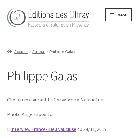
Aller
Aller
Menu
à
au
la
contenu
navigation
Accueil
Accueil
Auteur
Philippe Galas
Actualités
Boutique
Philippe Galas
Conditions Générales de Vente
Chef du restaurant La Chevalerie à Malaucène.
Contact
Photo Ange Esposito.
Hong Kong Homes (2022)
L’
interview France-Bleu Vaucluse
du 24/11/2019.
La maison