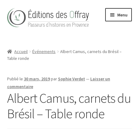
Aller
Aller
Menu
à
au
la
contenu
navigation
Accueil
Accueil
Événements
Albert Camus, carnets du Brésil –
Actualités
Table ronde
Boutique
Publié le
30 mars, 2019
par
Sophie Verdet
—
Laisser un
Conditions Générales de Vente
commentaire
Albert Camus, carnets du
Contact
Brésil – Table ronde
Hong Kong Homes (2022)
La maison