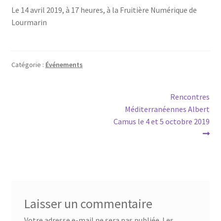
Le 14 avril 2019, à 17 heures, à la Fruitière Numérique de
Les Auteurs
Lourmarin
Mentions légales
Catégorie :
Événements
Mon compte
Navigation
Article
Rencontres
Nouvelles
suivant :
Méditerranéennes Albert
de
Camus le 4 et 5 octobre 2019
Panier
l’article
Politique de confidentialité
Professionnels
Laisser un commentaire
Validation de la commande
Votre adresse e-mail ne sera pas publiée.
Les