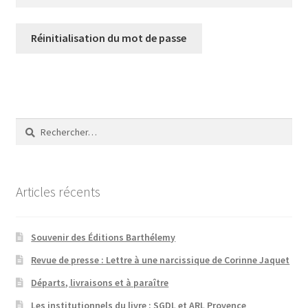
Les Auteurs
Réinitialisation du mot de passe
Mentions légales
Mon compte
Rechercher :
Nouvelles
Panier
Articles récents
Politique de confidentialité
Souvenir des Éditions Barthélemy
Professionnels
Revue de presse : Lettre à une narcissique de Corinne Jaquet
Départs, livraisons et à paraître
Validation de la commande
Les institutionnels du livre : SGDL et ARL Provence