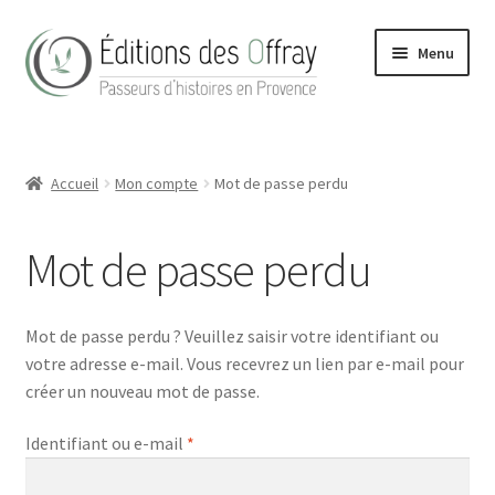
Aller
Aller
Menu
à
au
la
contenu
navigation
Accueil
Accueil
Mon compte
Mot de passe perdu
Actualités
Boutique
Mot de passe perdu
Conditions Générales de Vente
Mot de passe perdu ? Veuillez saisir votre identifiant ou
votre adresse e-mail. Vous recevrez un lien par e-mail pour
Contact
créer un nouveau mot de passe.
Hong Kong Homes (2022)
Obligatoire
Identifiant ou e-mail
*
La maison