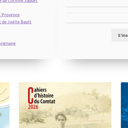
ue de Corinne Jaquet
RL Provence
t de Joëlle Bault
S’ins
arignane