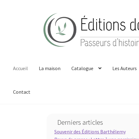
Aller
Aller
à
au
la
contenu
navigation
Accueil
La maison
Catalogue
Les Auteurs
Contact
Accueil
Actualités
Boutique
Conditions Générales de Vente
C
Derniers articles
Mon compte
Nouvelles
Panier
Politique de confidentialité
Souvenir des Éditions Barthélemy