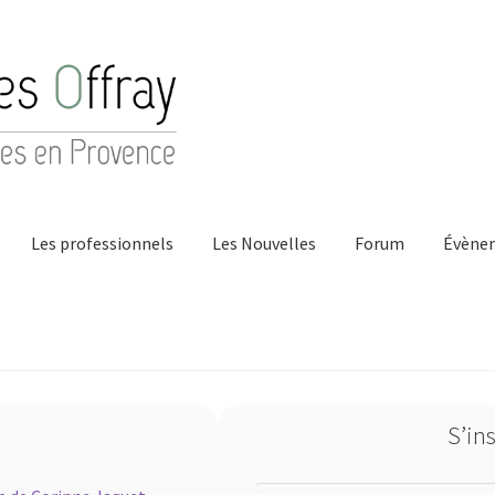
Les professionnels
Les Nouvelles
Forum
Évène
ontact
Hong Kong Homes (2022)
La maison
Les Auteurs
Mentions
S’in
Professionnels
Validation de la commande