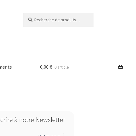
Recherche
Recherche
pour :
ments
0,00
€
0 article
 légales
scrire à notre Newsletter