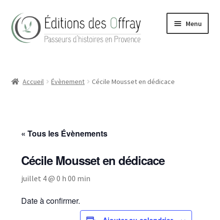
Aller
Aller
Menu
à
au
la
contenu
navigation
Accueil
Accueil
Évènement
Cécile Mousset en dédicace
Actualités
Boutique
« Tous les Évènements
Conditions Générales de Vente
Cécile Mousset en dédicace
Contact
juillet 4 @ 0 h 00 min
Hong Kong Homes (2022)
Date à confirmer.
La maison
Ajouter au calendrier