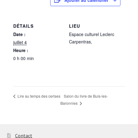
Les Auteurs
DÉTAILS
LIEU
Mentions légales
Date :
Espace culturel Leclerc
Carpentras
,
juillet 4
Mon compte
Heure :
0 h 00 min
Nouvelles
Panier
Politique de confidentialité
Salon du livre de Buis-les-
Lire au temps des cerises
Baronnies
Professionnels
Validation de la commande
Contact